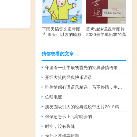
下雨天搞笑文案带图
高考加油说说带图片
片 雨天可以发的幽默
2020最简单励志的高
句子
考文案
猜你想看的文章
守望着一生中最初霞光的经典爱情语录
开怀大笑的经典快乐语录
唯美情感心语语录精选：马不停蹄，生生不息的去见你
位移电流
朋友圈吸引人的经典说说带图片2019精选 看似简单其实很具意义的句子
张尕怂怎么上元宵晚会的
时空，没有裂缝
为什么苍蝇要搓手