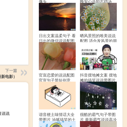
像头
晚安心语励志鸡汤
日出文案温柔句子 看
晒风景照的唯美说说
日出的微信说说配图
配图 适合发风景的朋
友圈文案
下一篇
官宣恋爱的说说配图
抖音摆地摊文案 摆地
最新电影）
官宣句子简短创意
摊的搞笑说说带图片
性说说
谐音梗土味情话大全
很酷的霸气句子带图
带图片 油腻搞笑的土
片 最新霸气说说高冷
味情话
范