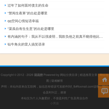
过年了如何面对债主的生命
“禁闱生夜寒”的出处是哪里
qq空间心情短语幸福
“渠虽自有生生意”的出处是哪里
有内涵的句子：我从不以强凌弱，我欺负他之前真不晓得他比我弱
钻牛角尖的雷人搞笑语录
Copyright © 2012 - 2026
说说控
Powered by
网站分类目录
|
精选推荐文章
|
网站地
图
|
疑难解答
声明：本站内容来自互联网，如信息有错误可发邮件到f_fb#foxmail.com说明，我们
会及时纠正，谢谢
本站仅为个人兴趣爱好，不接盈利性广告及商业合作
小男孩