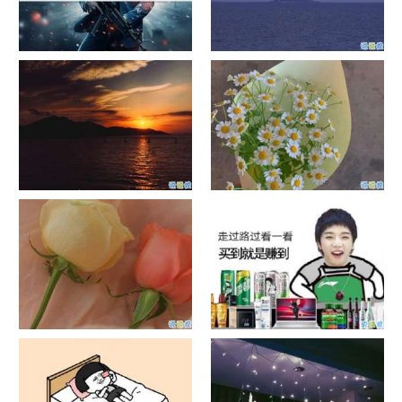
单目摄像头与双目摄像头
晚安励志语录带图片 晚安心语
励志鸡汤
日出文案温柔句子 看日出的微
晒风景照的唯美说说配图 适合
信说说配图
发风景的朋友圈文案
官宣恋爱的说说配图 官宣句子
抖音摆地摊文案 摆地摊的搞笑
简短创意
说说带图片