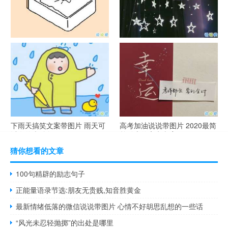
谐音梗土味情话大全带图片 油
很酷的霸气句子带图片 最新霸
腻搞笑的土味情话
气说说高冷范
下雨天搞笑文案带图片 雨天可
高考加油说说带图片 2020最简
以发的幽默句子
单励志的高考文案
猜你想看的文章
100句精辟的励志句子
正能量语录节选:朋友无贵贱,知音胜黄金
最新情绪低落的微信说说带图片 心情不好胡思乱想的一些话
“风光未忍轻抛掷”的出处是哪里