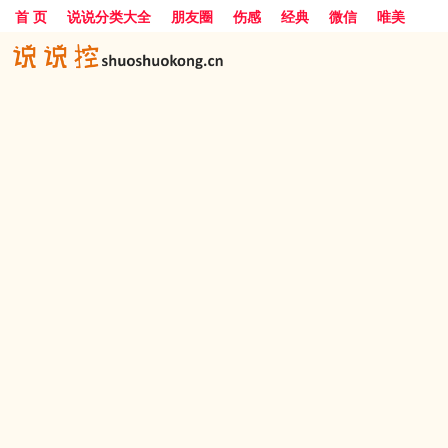
首 页
说说分类大全
朋友圈
伤感
经典
微信
唯美
励志
爱情
女生
搞笑
一句话