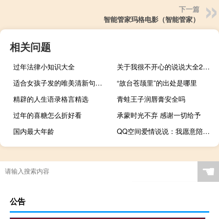
下一篇
智能管家玛格电影（智能管家）
相关问题
过年法律小知识大全
关于我很不开心的说说大全2019 不开心的说说心情短语一段话表达
适合女孩子发的唯美清新句子合集 听起来就很温柔很唯美的句子
“故台苍颉里”的出处是哪里
精辟的人生语录格言精选
青蛙王子润唇膏安全吗
过年的喜糖怎么折好看
承蒙时光不弃 感谢一切给予
国内最大年龄
QQ空间爱情说说：我愿意陪着你一起慢慢变老
☚
公告