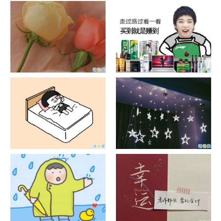
日出文案温柔句子 看日出的微
晒风景照的唯美说说配图 适合
信说说配图
发风景的朋友圈文案
官宣恋爱的说说配图 官宣句子
抖音摆地摊文案 摆地摊的搞笑
简短创意
说说带图片
谐音梗土味情话大全带图片 油
很酷的霸气句子带图片 最新霸
腻搞笑的土味情话
气说说高冷范