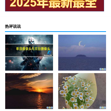
热评说说
单目摄像头与双目摄像头
晚安励志语录带图片 晚安心语
励志鸡汤