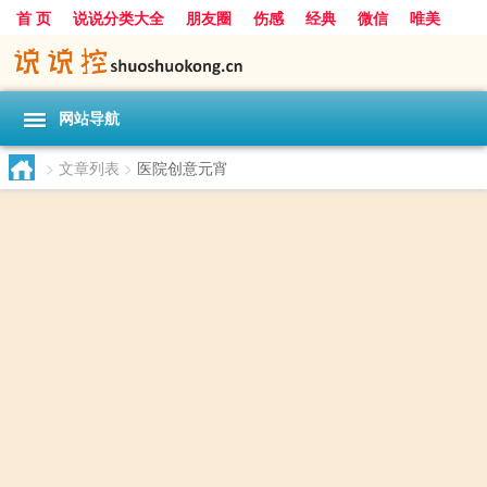
首 页
说说分类大全
朋友圈
伤感
经典
微信
唯美
励志
爱情
女生
搞笑
一句话
网站导航
>
文章列表
>
医院创意元宵