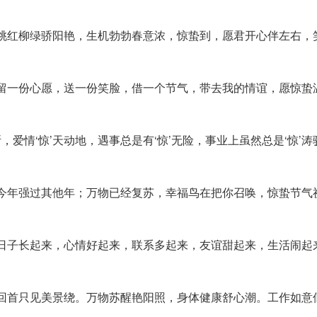
，桃红柳绿骄阳艳，生机勃勃春意浓，惊蛰到，愿君开心伴左右，
，留一份心愿，送一份笑脸，借一个节气，带去我的情谊，愿惊蛰
，爱情‘惊’天动地，遇事总是有‘惊’无险，事业上虽然总是‘惊’
，今年强过其他年；万物已经复苏，幸福鸟在把你召唤，惊蛰节气
，日子长起来，心情好起来，联系多起来，友谊甜起来，生活闹起
，回首只见美景绕。万物苏醒艳阳照，身体健康舒心潮。工作如意