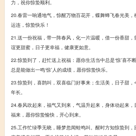
力，祝你惊蛰顺利。
20.春雷一响通地气，惊醒万物百花开，蝶舞蜂飞春光美
运连，惊蛰快乐！
21.送一份祝福，带一阵春风，化一片温暖，借一份香甜
谊更甜蜜，日子更幸福，健康更如意。
22.惊蛰到了，赶忙送上祝福：愿你生活当中总是‘惊’喜不断
总是能做出一鸣‘惊’人的成绩，愿你惊蛰快乐。
23.惊蛰到，喜鹊叫，双喜临门好事来；生活美，日子甜
年长。
24.春风吹起来，福气又到来，气温升起来，身体动起来
福来，愿你惊蛰愉快，开心到来。
25.工作忙绿季无晓，睡梦忽闻蛙鸣叫。醒时方知惊蛰到