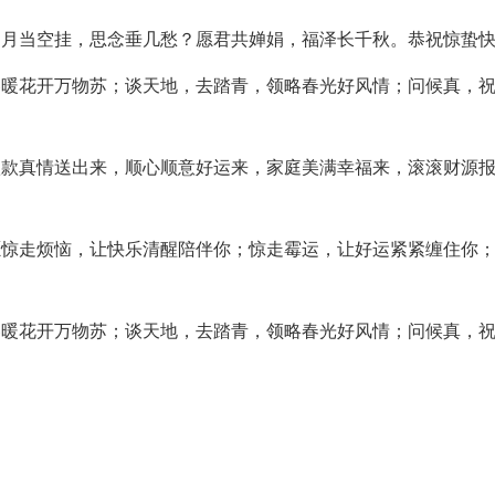
圆月当空挂，思念垂几愁？愿君共婵娟，福泽长千秋。恭祝惊蛰
春暖花开万物苏；谈天地，去踏青，领略春光好风情；问候真，
款款真情送出来，顺心顺意好运来，家庭美满幸福来，滚滚财源
愿惊走烦恼，让快乐清醒陪伴你；惊走霉运，让好运紧紧缠住你
春暖花开万物苏；谈天地，去踏青，领略春光好风情；问候真，