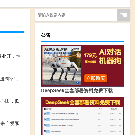
☚
公告
事业旺，惊
圆周率”，
DeepSeek全套部署资料免费下载
暖心田，照
，来自爱和