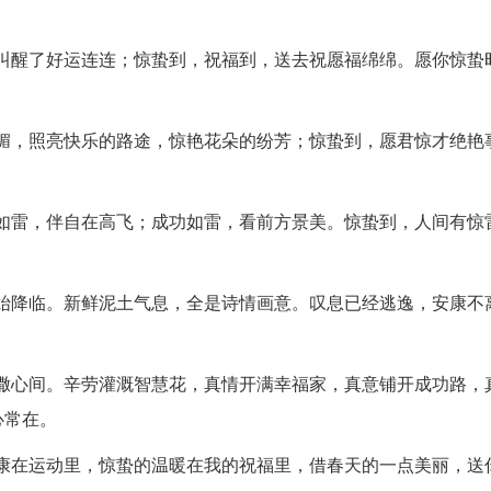
，叫醒了好运连连；惊蛰到，祝福到，送去祝愿福绵绵。愿你惊蛰
明媚，照亮快乐的路途，惊艳花朵的纷芳；惊蛰到，愿君惊才绝艳
安如雷，伴自在高飞；成功如雷，看前方景美。惊蛰到，人间有惊
开始降临。新鲜泥土气息，全是诗情画意。叹息已经逃逸，安康不
播撒心间。辛劳灌溉智慧花，真情开满幸福家，真意铺开成功路，
心常在。
健康在运动里，惊蛰的温暖在我的祝福里，借春天的一点美丽，送