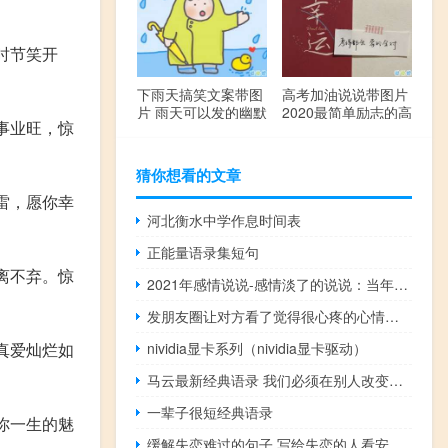
时节笑开
下雨天搞笑文案带图
高考加油说说带图片
片 雨天可以发的幽默
2020最简单励志的高
事业旺，惊
句子
考文案
猜你想看的文章
雷，愿你幸
河北衡水中学作息时间表
正能量语录集短句
离不弃。惊
2021年感情说说-感情淡了的说说：当年打打闹闹，现在见面匆匆一笑
发朋友圈让对方看了觉得很心疼的心情说说 看完想哭的心情说说发朋友圈
真爱灿烂如
nividia显卡系列（nividia显卡驱动）
马云最新经典语录 我们必须在别人改变之前先改变自己。
一辈子很短经典语录
你一生的魅
缓解失恋难过的句子 写给失恋的人看安抚人心