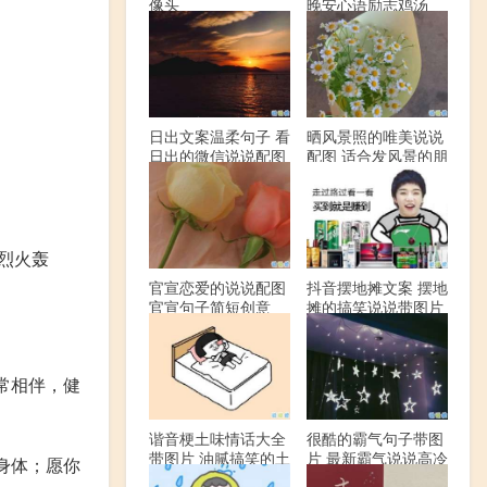
像头
晚安心语励志鸡汤
日出文案温柔句子 看
晒风景照的唯美说说
日出的微信说说配图
配图 适合发风景的朋
友圈文案
“烈火轰
官宣恋爱的说说配图
抖音摆地摊文案 摆地
官宣句子简短创意
摊的搞笑说说带图片
常相伴，健
谐音梗土味情话大全
很酷的霸气句子带图
带图片 油腻搞笑的土
片 最新霸气说说高冷
身体；愿你
味情话
范