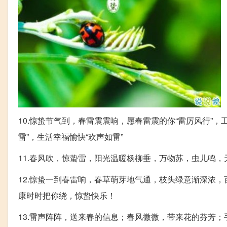
10.惊蛰节气到，春雷震震响，愿春雷震的你“雷厉风行”，
雷”，生活幸福愉快“欢声如雷”
11.春风吹，惊蛰雷，阳光温暖杨柳垂，万物苏，虫儿鸣
12.惊蛰一到春雷响，春草萌芽地气通，枝头绿意渐深浓
康时时把你绕，惊蛰快乐！
13.雷声阵阵，送来春的信息；春风微微，带来花的芬芳