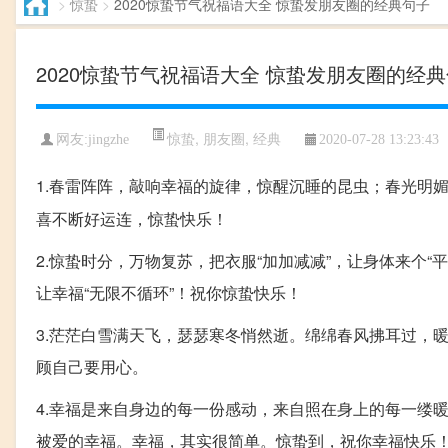
>
惊蛰
>
2020惊蛰节气祝福语大全 惊蛰发朋友圈的经典句子
2020惊蛰节气祝福语大全 惊蛰发朋友圈的经
惊蛰
,
朋友圈
,
经典
网友:jingzhe
2020-07-28 13:23:43
1.春雷阵阵，敲响幸福的旋律，惊醒沉睡的昆虫；春光明
喜不断好运连，惊蛰快乐！
2.惊蛰时分，万物复苏，把衣服“加加减减”，让身体来个“平
让幸福“无限不循环”！祝你惊蛰快乐！
3.茫茫白雪满天飞，瑟瑟寒冬悄然逝。绵绵春风拂耳过，
顾自己要用心。
4.幸福是来自身边的每一份感动，来自照在身上的每一缕
被爱的幸福。幸福，其实很简单。惊蛰到，祝你幸福快乐