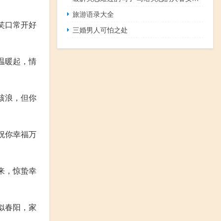
旅游语录大全
笑口常开好
三婚男人可怕之处
温暖起，情
涛骇浪，但你
祝你幸福万
来，惊蛰幸
似春阳，家