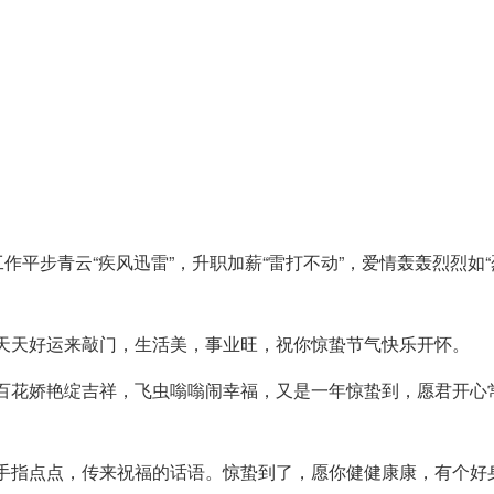
工作平步青云“疾风迅雷”，升职加薪“雷打不动”，爱情轰轰烈烈如
，天天好运来敲门，生活美，事业旺，祝你惊蛰节气快乐开怀。
，百花娇艳绽吉祥，飞虫嗡嗡闹幸福，又是一年惊蛰到，愿君开心
；手指点点，传来祝福的话语。惊蛰到了，愿你健健康康，有个好