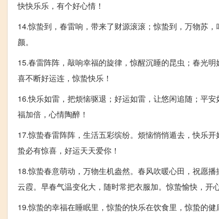
快快乐乐，有个好心情！
14.惊蛰到，春雷响，带来了财源滚滚；惊蛰到，万物苏
颜。
15.春雷阵阵，敲响幸福的旋律，惊醒沉睡的昆虫；春光
喜不断好运连，惊蛰快乐！
16.快乐如雷，把烦恼驱退；好运如雷，让悠闲追随；平
福加倍，心情陶醉！
17.惊蛰春雷阵阵，生活五彩缤纷。烦恼悄悄遁去，快乐
蛰必有惊喜，好运天天爱你！
18.惊蛰春意萌动，万物生机盎然。春风吹暖心田，祝愿
云霞。早春气温变化大，随时常把衣服加。惊蛰愉快，开
19.惊蛰的幸福在睡眠里，惊蛰的快乐在饮食里，惊蛰的