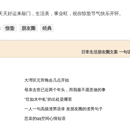
，天天好运来敲门，生活美，事业旺，祝你惊蛰节气快乐开怀。
：
惊蛰
朋友圈
经典
日常生活朋友圈文案 一句
大湾区元宵晚会几点开始
母亲去世已近两个年头，而我最不愿意做的事
“壮如水中虬”的出处是哪里
一人一句高级渣男语录 发朋友圈的渣男句子
悲哀的qq空间心情短语