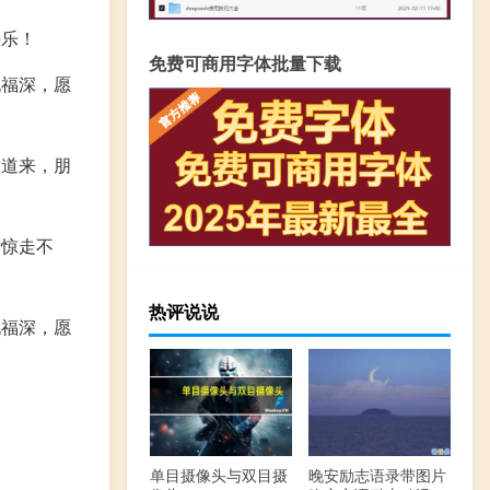
快乐！
免费可商用字体批量下载
祝福深，愿
报道来，朋
；惊走不
热评说说
祝福深，愿
单目摄像头与双目摄
晚安励志语录带图片