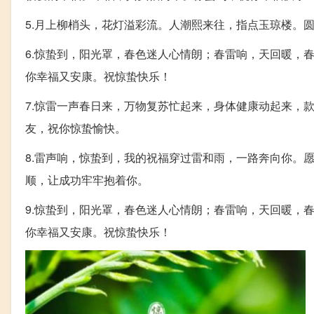
5.月上柳梢头，花灯溢彩流。人潮熙来往，指点玉琼楼。
6.惊蛰到，阳光罩，春色迷人心情朗；春雷响，天回暖，
你幸福又安康。祝惊蛰快乐！
7.惊雷一声春日来，万物复苏忙起来，身体健康动起来，
友，祝你惊蛰愉快。
8.雷声响，惊蛰到，我的祝福穿过雷和雨，一路奔向你。
顺，让成功牢牢抱着你。
9.惊蛰到，阳光罩，春色迷人心情朗；春雷响，天回暖，
你幸福又安康。祝惊蛰快乐！