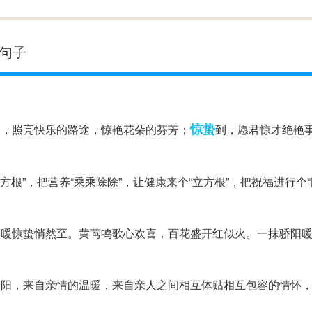
典句子
惊蛰
媚，照亮快乐的路途，惊艳花朵的芬芳；
到，愿君惊才绝艳
方根”，把营养“乘乘除除”，让健康来个“立方根”，把祝福进行个“
暖暖惊蛰悄然至。黄莺鸣歌心欢喜，百花盛开红似火。一抹骄阳
暖阳，来自亲情的温暖，来自亲人之间相互体贴相互包容的情怀
！