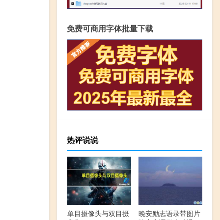
免费可商用字体批量下载
热评说说
单目摄像头与双目摄
晚安励志语录带图片