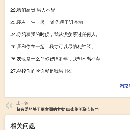
22.我们高贵 男人不配
23.朋友一生一起走 谁先瘦了谁是狗
24.你陪着我的时候，我从没羡慕过任何人。
25.我和你在一起，我才可以尽情犯神经。
26.友谊是什么？你智障多年，我却不离不弃。
27.糊掉你的脸你就是我男朋友
网络
上一篇
超有爱的关于朋友圈的文案 闺蜜集美聚会短句
相关问题