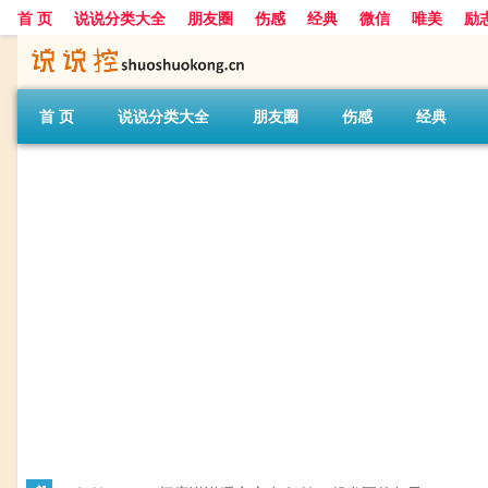
首 页
说说分类大全
朋友圈
伤感
经典
微信
唯美
励
首 页
说说分类大全
朋友圈
伤感
经典