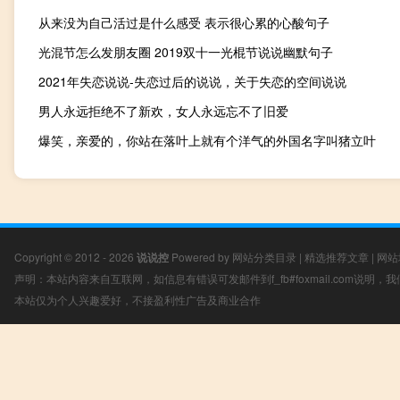
从来没为自己活过是什么感受 表示很心累的心酸句子
光混节怎么发朋友圈 2019双十一光棍节说说幽默句子
2021年失恋说说-失恋过后的说说，关于失恋的空间说说
男人永远拒绝不了新欢，女人永远忘不了旧爱
爆笑，亲爱的，你站在落叶上就有个洋气的外国名字叫猪立叶
Copyright © 2012 - 2026
说说控
Powered by
网站分类目录
|
精选推荐文章
|
网站
声明：本站内容来自互联网，如信息有错误可发邮件到f_fb#foxmail.com说明
本站仅为个人兴趣爱好，不接盈利性广告及商业合作