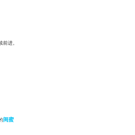
续前进。
闺蜜
的