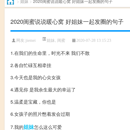
>
姐妹
>
2020闺蜜说说暖心窝 好姐妹一起发圈的句子
2020闺蜜说说暖心窝 好姐妹一起发圈的句子
姐妹
,
闺蜜
网友:jiemei
2020-07-28 13:15:23
1.在我们的生命里，时光不来 我们不散
2.各自忙碌互相牵挂
3.今天也是我的心尖女孩
4.遇见你 是我余生最大的幸运了
5.温柔是宝藏，你也是
6.女孩子的照片憋着发会过期
姐妹
7.我的
怎么这么可爱