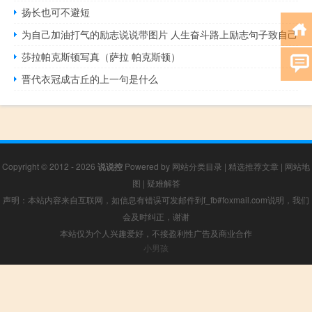
扬长也可不避短
为自己加油打气的励志说说带图片 人生奋斗路上励志句子致自己
莎拉帕克斯顿写真（萨拉 帕克斯顿）
晋代衣冠成古丘的上一句是什么
Copyright © 2012 - 2026
说说控
Powered by
网站分类目录
|
精选推荐文章
|
网站地
图
|
疑难解答
声明：本站内容来自互联网，如信息有错误可发邮件到f_fb#foxmail.com说明，我们
会及时纠正，谢谢
本站仅为个人兴趣爱好，不接盈利性广告及商业合作
小男孩