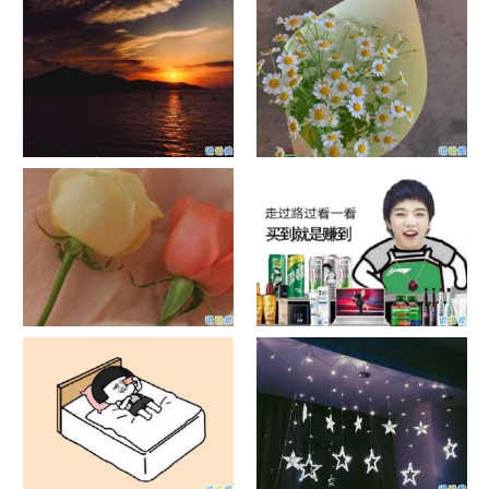
单目摄像头与双目摄像头
晚安励志语录带图片 晚安心语
励志鸡汤
日出文案温柔句子 看日出的微
晒风景照的唯美说说配图 适合
信说说配图
发风景的朋友圈文案
官宣恋爱的说说配图 官宣句子
抖音摆地摊文案 摆地摊的搞笑
简短创意
说说带图片