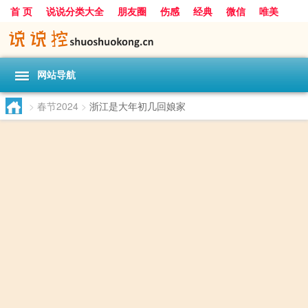
首 页
说说分类大全
朋友圈
伤感
经典
微信
唯美
励志
爱情
女生
搞笑
一句话
网站导航
>
春节2024
>
浙江是大年初几回娘家