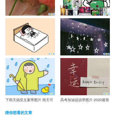
官宣恋爱的说说配图 官宣句子
抖音摆地摊文案 摆地摊的搞笑
简短创意
说说带图片
谐音梗土味情话大全带图片 油
很酷的霸气句子带图片 最新霸
腻搞笑的土味情话
气说说高冷范
下雨天搞笑文案带图片 雨天可
高考加油说说带图片 2020最简
以发的幽默句子
单励志的高考文案
猜你想看的文章