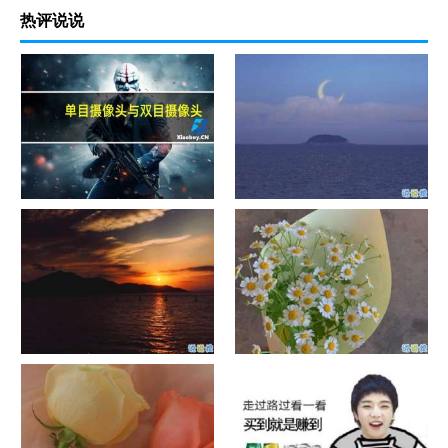
热评说说
单目摄像头与双目摄像头
晚安励志语录带图片 晚安心语
励志鸡汤
日出文案温柔句子 看日出的微
晒风景照的唯美说说配图 适合
信说说配图
发风景的朋友圈文案