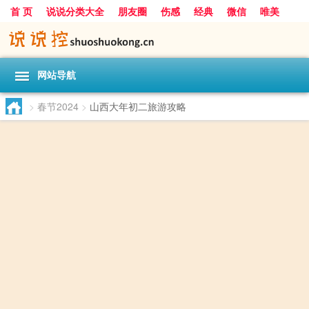
首 页
说说分类大全
朋友圈
伤感
经典
微信
唯美
励志
爱情
女生
搞笑
一句话
网站导航
>
春节2024
>
山西大年初二旅游攻略