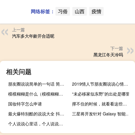
网络标签：
习俗
山西
疫情
上一篇
汽车多大年龄开合适呢
下一篇
黑龙江冬天冷吗
相关问题
朋友圈说说简单的一句话 简短精辟的微信说说
2019情人节朋友圈说说心情短语 抖音最火情人节说说大全
模模糊糊是什么（模模糊糊的意思）
“未必移家似东野”的出处是哪里
国妆特字怎么申请
撑不住的时候，就看看这些！很精辟！
最火爆特别酷的说说大全 抖音上女生超酷经典说说
三星将开发针对 Galaxy 智能手机优化的处理器
个人说说心里话，个人说说心情短语