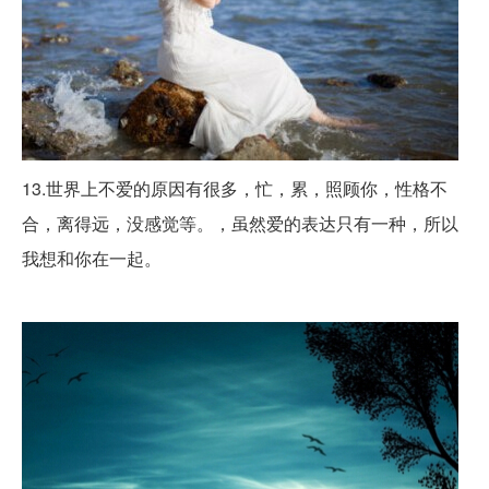
13.世界上不爱的原因有很多，忙，累，照顾你，性格不
合，离得远，没感觉等。，虽然爱的表达只有一种，所以
我想和你在一起。