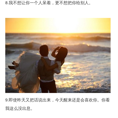
8.我不想让你一个人呆着，更不想把你给别人。
9.即使昨天又把话说出来，今天醒来还是会喜欢你。你看
我这么没出息。