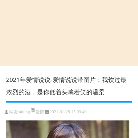
2021年爱情说说-爱情说说带图片：我饮过最
浓烈的酒，是你低着头噙着笑的温柔
爱情
网友:aiqing
2021-01-28 15:03:40