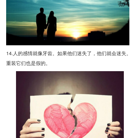
14.人的感情就像牙齿。如果他们迷失了，他们就会迷失。
重装它们也是假的。