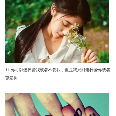
11.你可以选择爱我或者不爱我，但是我只能选择爱你或者
更爱你。