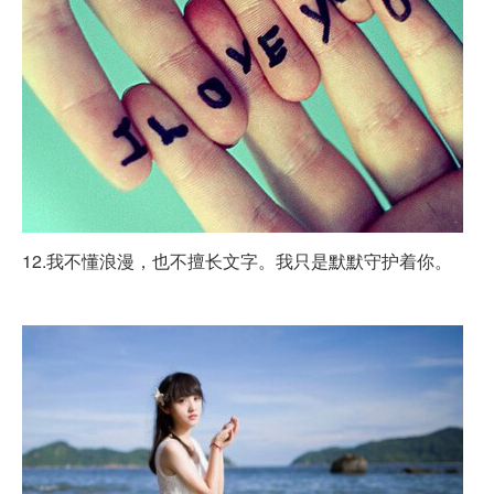
12.我不懂浪漫，也不擅长文字。我只是默默守护着你。