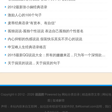
2012最新张小娴经典语录
激励人心的100个句子
麦蒂经典语录“有资本、有自信”
孤独说说-孤独个性说说 表达自己孤独的个性签名
内心抑郁的伤感说说 假装快乐其实不开心的说说
申宝峰人生经典语录格言
2015最新QQ说说大全：所有的姗姗来迟，只为等一个深情款款的你
关于搞笑的说说，关于搞笑的句子
Copyright © 2012 - 2026
说说控
Powered by
网站分类目录
|
精选推荐文章
|
网站地
图
|
疑难解答
声明：本站内容来自互联网，如信息有错误可发邮件到f_fb#foxmail.com说明，我们