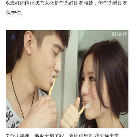
6.最好的情侣状态大概是作为好朋友相处，但作为男朋友
保护你。
7.分手半年，他今天加了我。验证信息是:我欠你未来。