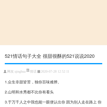
521情话句子大全 很甜很酥的521说说2020
情话
网友:qinghua
2020-07-28 12:52:11
1.众生非甜皆苦，独你百味难辨。
2.山明和水秀都不比你有看头
3.于万千人之中我也能一眼便认出你 因为别人走在路上 你