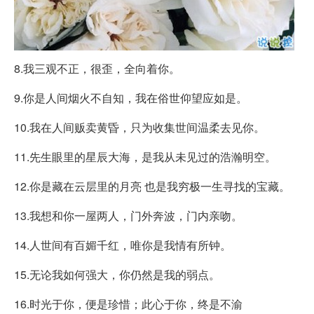
8.我三观不正，很歪，全向着你。
9.你是人间烟火不自知，我在俗世仰望应如是。
10.我在人间贩卖黄昏，只为收集世间温柔去见你。
11.先生眼里的星辰大海，是我从未见过的浩瀚明空。
12.你是藏在云层里的月亮 也是我穷极一生寻找的宝藏。
13.我想和你一屋两人，门外奔波，门内亲吻。
14.人世间有百媚千红，唯你是我情有所钟。
15.无论我如何强大，你仍然是我的弱点。
16.时光于你，便是珍惜；此心于你，终是不渝