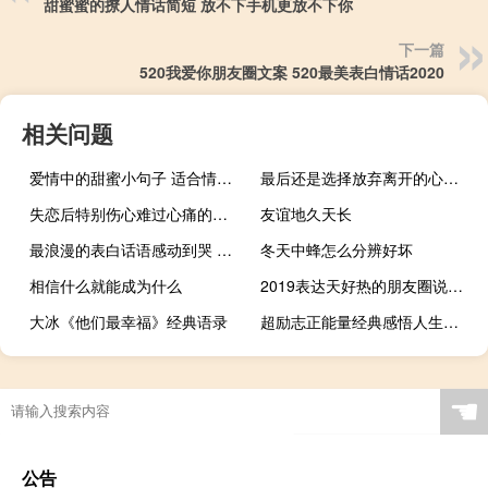
甜蜜蜜的撩人情话简短 放不下手机更放不下你
下一篇
520我爱你朋友圈文案 520最美表白情话2020
相关问题
爱情中的甜蜜小句子 适合情侣发的甜蜜温暖说说
最后还是选择放弃离开的心情说说 很难过无法撑下去的伤感心情说说
失恋后特别伤心难过心痛的心情说说
友谊地久天长
最浪漫的表白话语感动到哭 表白情话最暖心一段话2018
冬天中蜂怎么分辨好坏
相信什么就能成为什么
2019表达天好热的朋友圈说说配图 热得你走出半生归来全熟
大冰《他们最幸福》经典语录
超励志正能量经典感悟人生的说说 别配不上自己的野心还辜负所有苦难
☚
公告