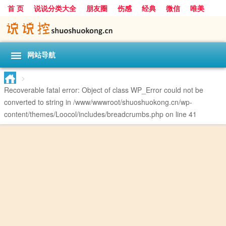
首 页
说说分类大全
朋友圈
伤感
经典
微信
唯美
励志
爱情
女生
搞笑
一句话
网站导航
>
Recoverable fatal error
: Object of class WP_Error could not be
converted to string in
/www/wwwroot/shuoshuokong.cn/wp-
content/themes/Loocol/includes/breadcrumbs.php
on line
41