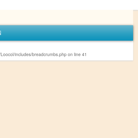
话
Loocol/includes/breadcrumbs.php
on line
41