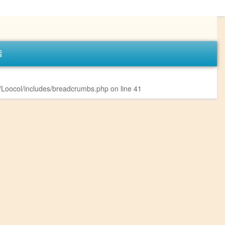
话
Loocol/includes/breadcrumbs.php
on line
41