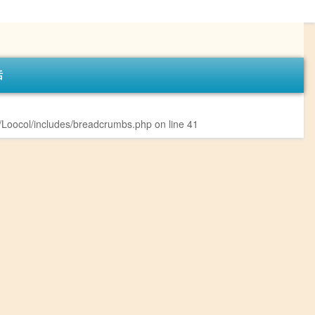
话
Loocol/includes/breadcrumbs.php
on line
41