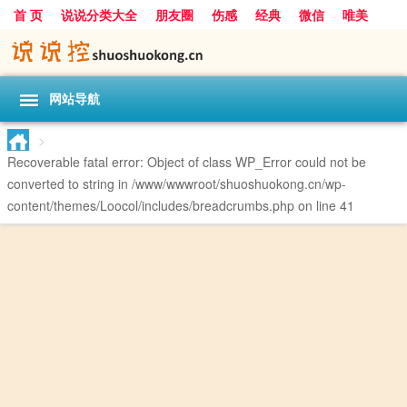
首 页
说说分类大全
朋友圈
伤感
经典
微信
唯美
励志
爱情
女生
搞笑
一句话
网站导航
>
Recoverable fatal error
: Object of class WP_Error could not be
converted to string in
/www/wwwroot/shuoshuokong.cn/wp-
content/themes/Loocol/includes/breadcrumbs.php
on line
41