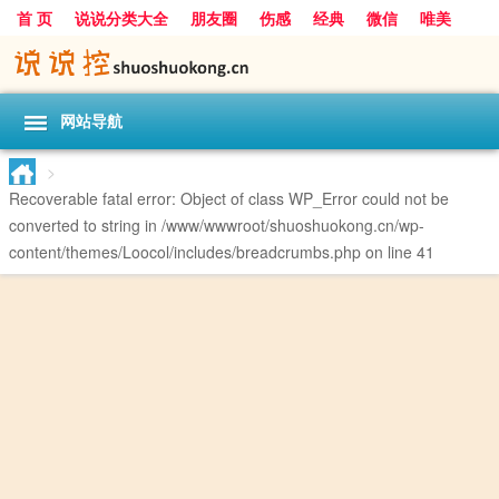
首 页
说说分类大全
朋友圈
伤感
经典
微信
唯美
励志
爱情
女生
搞笑
一句话
网站导航
>
Recoverable fatal error
: Object of class WP_Error could not be
converted to string in
/www/wwwroot/shuoshuokong.cn/wp-
content/themes/Loocol/includes/breadcrumbs.php
on line
41