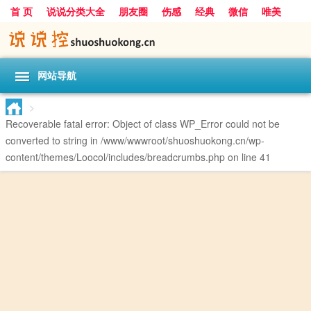
首 页
说说分类大全
朋友圈
伤感
经典
微信
唯美
励志
爱情
女生
搞笑
一句话
网站导航
>
Recoverable fatal error
: Object of class WP_Error could not be
converted to string in
/www/wwwroot/shuoshuokong.cn/wp-
content/themes/Loocol/includes/breadcrumbs.php
on line
41